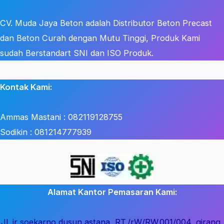
CV. Muda Jaya Beton adalah Distributor Beton Precast
dan Beton Curah dengan Mutu Tinggi, Produk Kami
sudah Berstandart SNI dan ISO Produk.
Kontak Kami:
Ammas Mastani : 082119128755
Sodikin : 081214777939
Alamat Kantor Pemasaran Kami:
Jl. ir soekarno dusun astana, RT./rW/RW.001/004, girang,