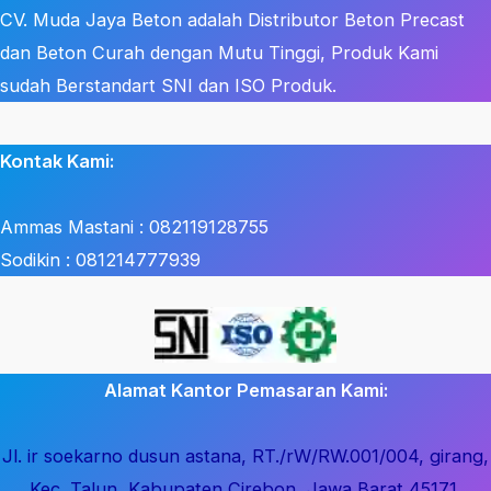
CV. Muda Jaya Beton adalah Distributor Beton Precast
dan Beton Curah dengan Mutu Tinggi, Produk Kami
sudah Berstandart SNI dan ISO Produk.
Kontak Kami:
Ammas Mastani : 082119128755
Sodikin : 081214777939
Alamat Kantor Pemasaran Kami:
Jl. ir soekarno dusun astana, RT./rW/RW.001/004, girang,
Kec. Talun, Kabupaten Cirebon, Jawa Barat 45171.