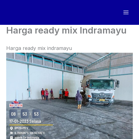
Skip
to
content
Harga ready mix Indramayu
Harga ready mix indramayu