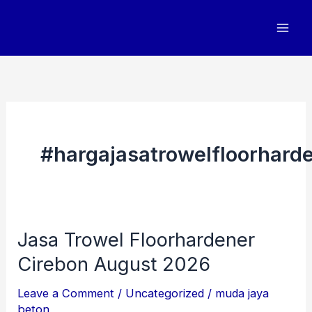
Skip
to
content
#hargajasatrowelfloorhard
Jasa Trowel Floorhardener
Jasa
Trowel
Cirebon August 2026
Floorhardener
Leave a Comment
/
Uncategorized
/
muda jaya
Cirebon
beton