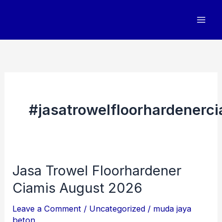
Skip
to
content
#jasatrowelfloorhardenerc
Jasa Trowel Floorhardener
Jasa
Trowel
Ciamis August 2026
Floorhardener
Leave a Comment
/
Uncategorized
/
muda jaya
Ciamis
beton