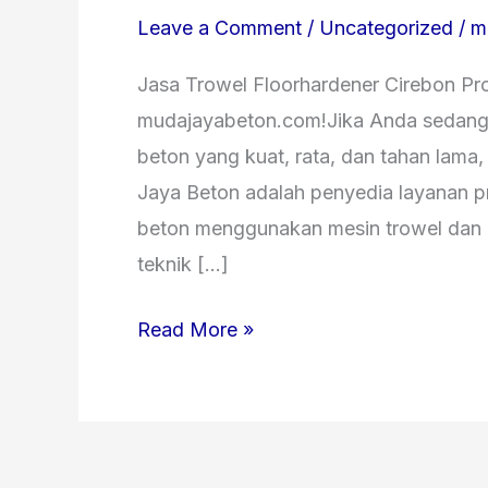
Trowel
Leave a Comment
/
Uncategorized
/
m
Floorhardener
Cirebon
Jasa Trowel Floorhardener Cirebon Pro
August
mudajayabeton.com!Jika Anda sedang m
2026
beton yang kuat, rata, dan tahan lama
Jaya Beton adalah penyedia layanan pr
beton menggunakan mesin trowel dan b
teknik […]
Read More »