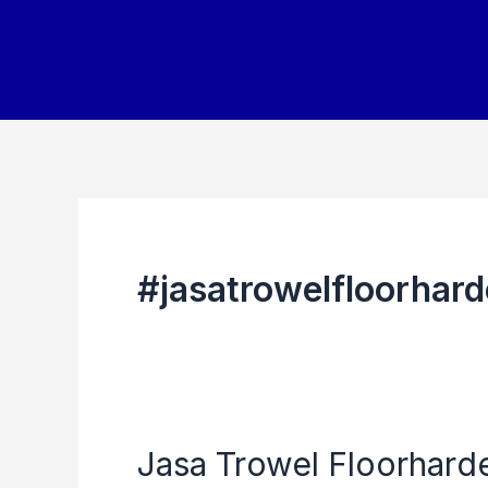
Skip
to
content
#jasatrowelfloorhard
Jasa Trowel Floorhard
Jasa