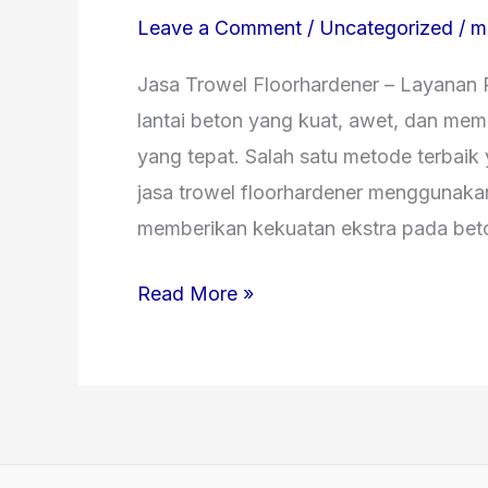
Trowel
Leave a Comment
/
Uncategorized
/
m
Floorhardener
August
Jasa Trowel Floorhardener – Layanan 
2026
lantai beton yang kuat, awet, dan mem
yang tepat. Salah satu metode terbaik 
jasa trowel floorhardener menggunakan
memberikan kekuatan ekstra pada beto
Read More »