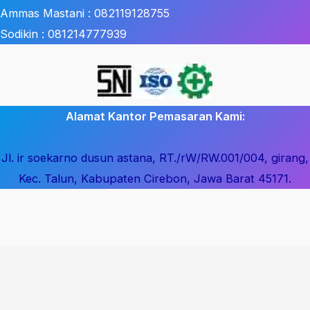
Ammas Mastani : 082119128755
Sodikin : 081214777939
Alamat Kantor Pemasaran Kami:
Jl. ir soekarno dusun astana, RT./rW/RW.001/004, girang,
Kec. Talun, Kabupaten Cirebon, Jawa Barat 45171.