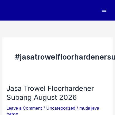
Skip
to
content
#jasatrowelfloorhardeners
Jasa Trowel Floorhardener
Jasa
Trowel
Subang August 2026
Floorhardener
Leave a Comment
/
Uncategorized
/
muda jaya
Subang
beton