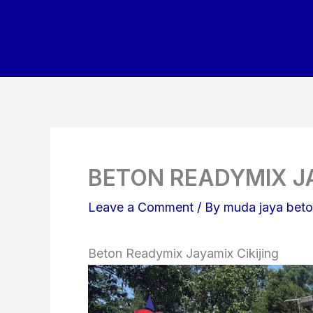
Skip
to
content
BETON READYMIX JA
Leave a Comment
/ By
muda jaya bet
Beton Readymix Jayamix Cikijing