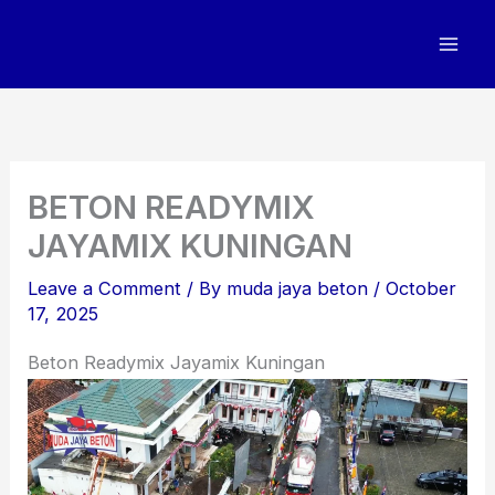
Skip
to
content
BETON READYMIX
JAYAMIX KUNINGAN
Leave a Comment
/ By
muda jaya beton
/
October
17, 2025
Beton Readymix Jayamix Kuningan