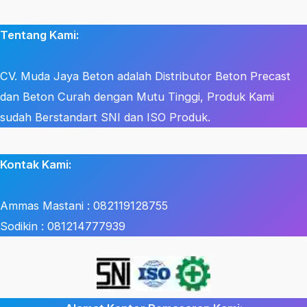
Tentang Kami:
CV. Muda Jaya Beton adalah Distributor Beton Precast
dan Beton Curah dengan Mutu Tinggi, Produk Kami
sudah Berstandart SNI dan ISO Produk.
Kontak Kami:
Ammas Mastani : 082119128755
Sodikin : 081214777939