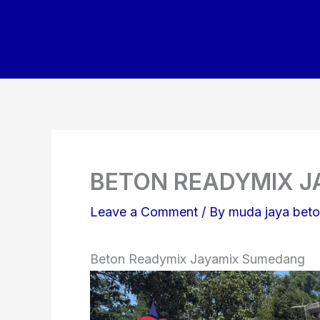
Skip
to
content
BETON READYMIX 
Leave a Comment
/ By
muda jaya bet
Beton Readymix Jayamix Sumedang