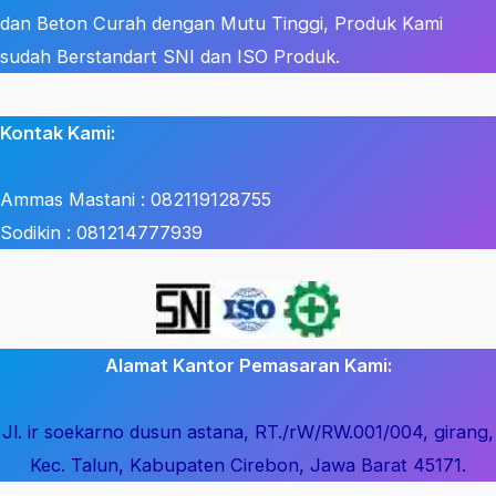
dan Beton Curah dengan Mutu Tinggi, Produk Kami
sudah Berstandart SNI dan ISO Produk.
Kontak Kami:
Ammas Mastani : 082119128755
Sodikin : 081214777939
Alamat Kantor Pemasaran Kami:
Jl. ir soekarno dusun astana, RT./rW/RW.001/004, girang,
Kec. Talun, Kabupaten Cirebon, Jawa Barat 45171.