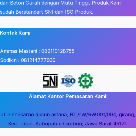
dan Beton Curah dengan Mutu Tinggi, Produk Kami
sudah Berstandart SNI dan ISO Produk.
Kontak Kami:
Ammas Mastani : 082119128755
Sodikin : 081214777939
Alamat Kantor Pemasaran Kami:
Jl. ir soekarno dusun astana, RT./rW/RW.001/004, girang,
Kec. Talun, Kabupaten Cirebon, Jawa Barat 45171.