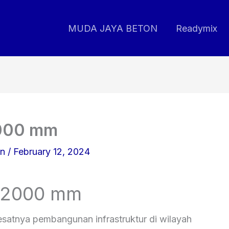
MUDA JAYA BETON
Readymix
2000 mm
on
/
February 12, 2024
t 2000 mm
esatnya pembangunan infrastruktur di wilayah