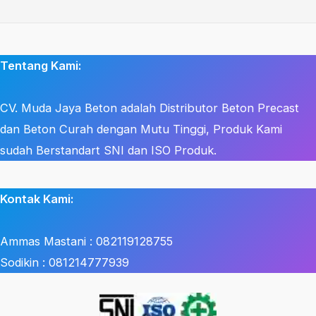
Tentang Kami:
CV. Muda Jaya Beton adalah Distributor Beton Precast
dan Beton Curah dengan Mutu Tinggi, Produk Kami
sudah Berstandart SNI dan ISO Produk.
Kontak Kami:
Ammas Mastani : 082119128755
Sodikin : 081214777939