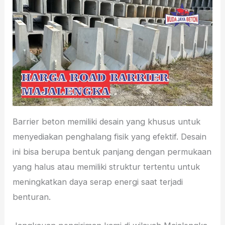
Barrier beton memiliki desain yang khusus untuk
menyediakan penghalang fisik yang efektif. Desain
ini bisa berupa bentuk panjang dengan permukaan
yang halus atau memiliki struktur tertentu untuk
meningkatkan daya serap energi saat terjadi
benturan.