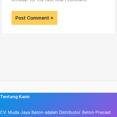
Tentang Kami:
CV. Muda Jaya Beton adalah Distributor Beton Precast