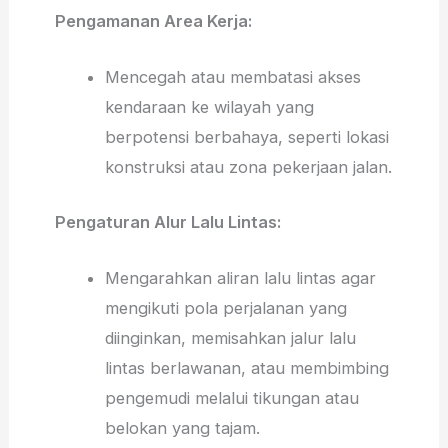
Pengamanan Area Kerja:
Mencegah atau membatasi akses
kendaraan ke wilayah yang
berpotensi berbahaya, seperti lokasi
konstruksi atau zona pekerjaan jalan.
Pengaturan Alur Lalu Lintas:
Mengarahkan aliran lalu lintas agar
mengikuti pola perjalanan yang
diinginkan, memisahkan jalur lalu
lintas berlawanan, atau membimbing
pengemudi melalui tikungan atau
belokan yang tajam.