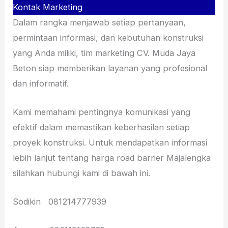
Kontak Marketing
Dalam rangka menjawab setiap pertanyaan,
permintaan informasi, dan kebutuhan konstruksi
yang Anda miliki, tim marketing CV. Muda Jaya
Beton siap memberikan layanan yang profesional
dan informatif.
Kami memahami pentingnya komunikasi yang
efektif dalam memastikan keberhasilan setiap
proyek konstruksi. Untuk mendapatkan informasi
lebih lanjut tentang harga road barrier Majalengka
silahkan hubungi kami di bawah ini.
Sodikin 081214777939