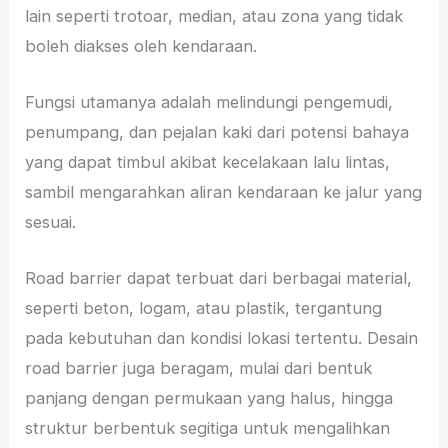
lain seperti trotoar, median, atau zona yang tidak
boleh diakses oleh kendaraan.
Fungsi utamanya adalah melindungi pengemudi,
penumpang, dan pejalan kaki dari potensi bahaya
yang dapat timbul akibat kecelakaan lalu lintas,
sambil mengarahkan aliran kendaraan ke jalur yang
sesuai.
Road barrier dapat terbuat dari berbagai material,
seperti beton, logam, atau plastik, tergantung
pada kebutuhan dan kondisi lokasi tertentu. Desain
road barrier juga beragam, mulai dari bentuk
panjang dengan permukaan yang halus, hingga
struktur berbentuk segitiga untuk mengalihkan