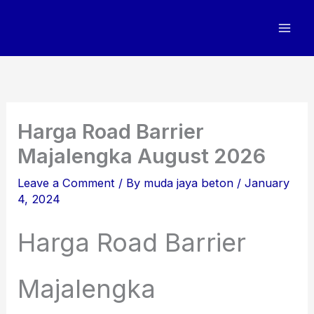
Skip
to
content
Harga Road Barrier
Majalengka August 2026
Leave a Comment
/ By
muda jaya beton
/
January
4, 2024
Harga Road Barrier
Majalengka