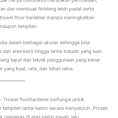
 tidak hanya membantu meratakan permukaan,
an dan membuat finishing lebih padat serta
 trowel floor hardener mampu meningkatkan
n maupun tampilan.
rsedia dalam berbagai ukuran sehingga bisa
dari area kecil hingga lantai industri yang luas.
l yang tepat dan teknik penggunaan yang benar
r yang kuat, rata, dan tahan lama.
 Trowel floorhardener berfungsi untuk
n tampilan lantai beton secara menyeluruh. Proses
 pengeras di atas beton basah, lalu