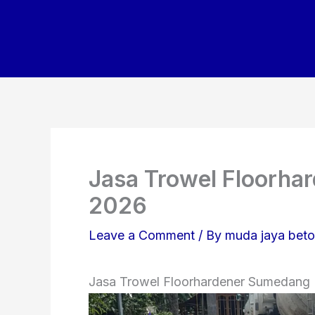
Skip
to
content
Jasa Trowel Floorha
2026
Leave a Comment
/ By
muda jaya bet
Jasa Trowel Floorhardener Sumedang 