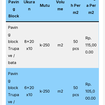
Pavin
Ukura
Volu
Mutu
h Per
a Per
g
n
me
m2
m2
Block
Pavin
g
Rp.
block
8x20
50
k-250
m2
115,00
Trupa
x10
pcs
0.00
ve /
bata
Pavin
g
Rp.
block
6x20
50
k-250
m2
105,0
Trupa
x10
pcs
00.00
ve /