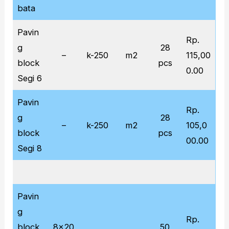
bata
Pavin
Rp.
g
28
–
k-250
m2
115,00
block
pcs
0.00
Segi 6
Pavin
Rp.
g
28
–
k-250
m2
105,0
block
pcs
00.00
Segi 8
Pavin
g
Rp.
block
8x20
50