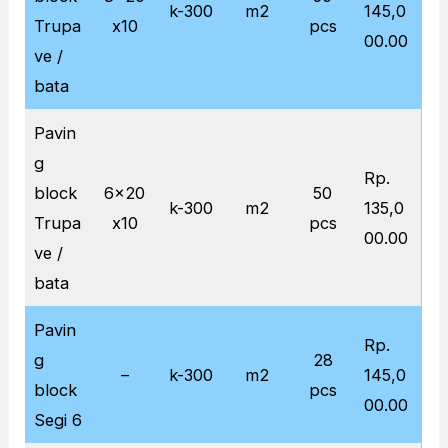
k-300
m2
145,0
Trupa
x10
pcs
00.00
ve /
bata
Pavin
g
Rp.
block
6x20
50
k-300
m2
135,0
Trupa
x10
pcs
00.00
ve /
bata
Pavin
Rp.
g
28
–
k-300
m2
145,0
block
pcs
00.00
Segi 6