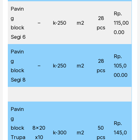
Pavin
Rp.
g
28
–
k-250
m2
115,00
block
pcs
0.00
Segi 6
Pavin
Rp.
g
28
–
k-250
m2
105,0
block
pcs
00.00
Segi 8
Pavin
g
Rp.
block
8x20
50
k-300
m2
145,0
Trupa
x10
pcs