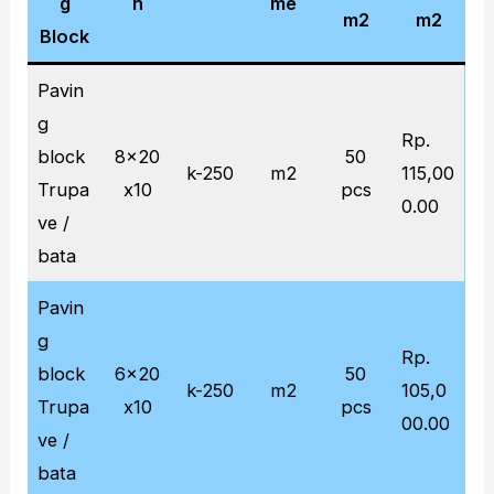
g
n
me
m2
m2
Block
Pavin
g
Rp.
block
8x20
50
k-250
m2
115,00
Trupa
x10
pcs
0.00
ve /
bata
Pavin
g
Rp.
block
6x20
50
k-250
m2
105,0
Trupa
x10
pcs
00.00
ve /
bata