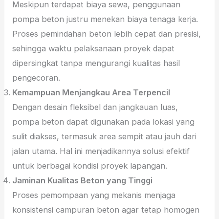
Meskipun terdapat biaya sewa, penggunaan
pompa beton justru menekan biaya tenaga kerja.
Proses pemindahan beton lebih cepat dan presisi,
sehingga waktu pelaksanaan proyek dapat
dipersingkat tanpa mengurangi kualitas hasil
pengecoran.
Kemampuan Menjangkau Area Terpencil
Dengan desain fleksibel dan jangkauan luas,
pompa beton dapat digunakan pada lokasi yang
sulit diakses, termasuk area sempit atau jauh dari
jalan utama. Hal ini menjadikannya solusi efektif
untuk berbagai kondisi proyek lapangan.
Jaminan Kualitas Beton yang Tinggi
Proses pemompaan yang mekanis menjaga
konsistensi campuran beton agar tetap homogen