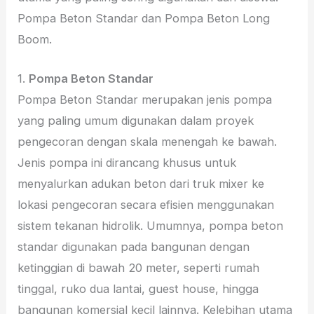
Pompa Beton Standar dan Pompa Beton Long
Boom.
1.
Pompa Beton Standar
Pompa Beton Standar merupakan jenis pompa
yang paling umum digunakan dalam proyek
pengecoran dengan skala menengah ke bawah.
Jenis pompa ini dirancang khusus untuk
menyalurkan adukan beton dari truk mixer ke
lokasi pengecoran secara efisien menggunakan
sistem tekanan hidrolik. Umumnya, pompa beton
standar digunakan pada bangunan dengan
ketinggian di bawah 20 meter, seperti rumah
tinggal, ruko dua lantai, guest house, hingga
bangunan komersial kecil lainnya. Kelebihan utama