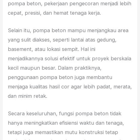
pompa beton, pekerjaan pengecoran menjadi lebih
cepat, presisi, dan hemat tenaga kerja.
Selain itu, pompa beton mampu menjangkau area
yang sulit diakses, seperti lantai atas gedung,
basement, atau lokasi sempit. Hal ini
menjadikannya solusi efektif untuk proyek berskala
kecil maupun besar. Dalam praktiknya,
penggunaan pompa beton juga membantu
menjaga kualitas hasil cor agar lebih padat, merata,
dan minim retak.
Secara keseluruhan, fungsi pompa beton tidak
hanya meningkatkan efisiensi waktu dan tenaga,
tetapi juga memastikan mutu konstruksi tetap