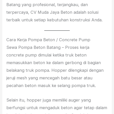
Batang yang profesional, terjangkau, dan
terpercaya, CV Muda Jaya Beton adalah solusi
terbaik untuk setiap kebutuhan konstruksi Anda.
Cara Kerja Pompa Beton / Concrete Pump
Sewa Pompa Beton Batang – Proses kerja
concrete pump dimulai ketika truk beton
memasukkan beton ke dalam gerbong di bagian
belakang truk pompa. Hopper dilengkapi dengan
jeruji mesh yang mencegah batu besar atau
pecahan beton masuk ke selang pompa truk.
Selain itu, hopper juga memiliki auger yang
berfungsi untuk mengaduk beton agar tetap dalam