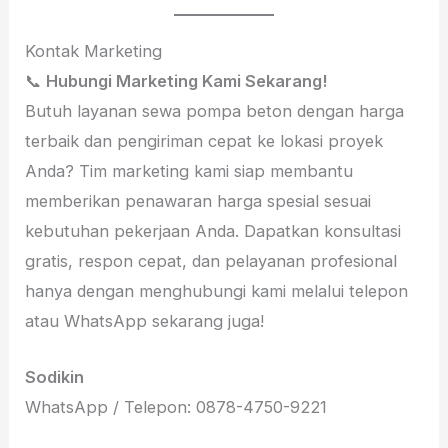
Kontak Marketing
📞
Hubungi Marketing Kami Sekarang!
Butuh layanan sewa pompa beton dengan harga
terbaik dan pengiriman cepat ke lokasi proyek
Anda? Tim marketing kami siap membantu
memberikan penawaran harga spesial sesuai
kebutuhan pekerjaan Anda. Dapatkan konsultasi
gratis, respon cepat, dan pelayanan profesional
hanya dengan menghubungi kami melalui telepon
atau WhatsApp sekarang juga!
Sodikin
WhatsApp / Telepon: 0878-4750-9221