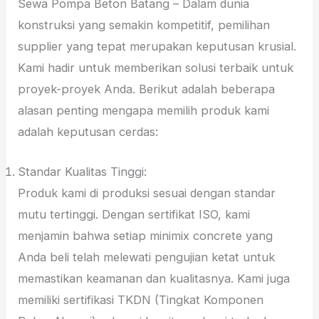
Sewa Pompa Beton Batang – Dalam dunia
konstruksi yang semakin kompetitif, pemilihan
supplier yang tepat merupakan keputusan krusial.
Kami hadir untuk memberikan solusi terbaik untuk
proyek-proyek Anda. Berikut adalah beberapa
alasan penting mengapa memilih produk kami
adalah keputusan cerdas:
Standar Kualitas Tinggi:
Produk kami di produksi sesuai dengan standar
mutu tertinggi. Dengan sertifikat ISO, kami
menjamin bahwa setiap minimix concrete yang
Anda beli telah melewati pengujian ketat untuk
memastikan keamanan dan kualitasnya. Kami juga
memiliki sertifikasi TKDN (Tingkat Komponen