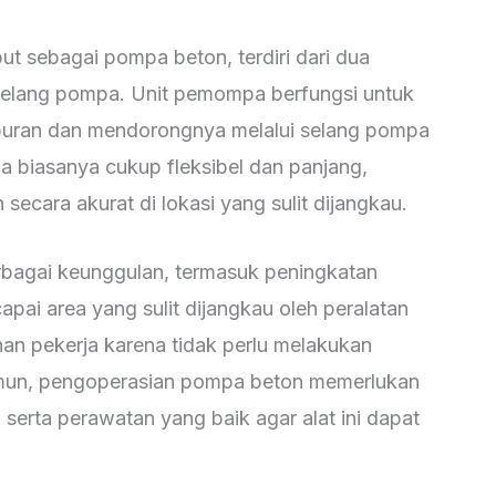
ut sebagai pompa beton, terdiri dari dua
elang pompa. Unit pemompa berfungsi untuk
puran dan mendorongnya melalui selang pompa
 biasanya cukup fleksibel dan panjang,
ecara akurat di lokasi yang sulit dijangkau.
bagai keunggulan, termasuk peningkatan
pai area yang sulit dijangkau oleh peralatan
han pekerja karena tidak perlu melakukan
mun, pengoperasian pompa beton memerlukan
serta perawatan yang baik agar alat ini dapat