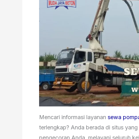
Mencari informasi layanan
sewa pompa
terlengkap? Anda berada di situs yang
pengecoran Anda, melayani seluruh k