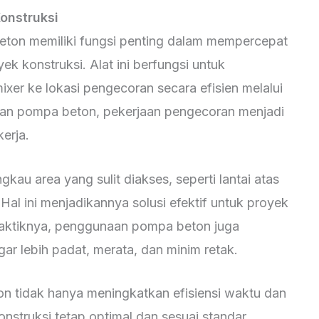
onstruksi
on memiliki fungsi penting dalam mempercepat
k konstruksi. Alat ini berfungsi untuk
xer ke lokasi pengecoran secara efisien melalui
ngan pompa beton, pekerjaan pengecoran menjadi
kerja.
au area yang sulit diakses, seperti lantai atas
Hal ini menjadikannya solusi efektif untuk proyek
raktiknya, penggunaan pompa beton juga
ar lebih padat, merata, dan minim retak.
on tidak hanya meningkatkan efisiensi waktu dan
nstruksi tetap optimal dan sesuai standar