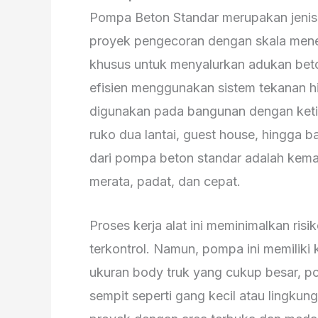
Pompa Beton Standar merupakan jeni
proyek pengecoran dengan skala mene
khusus untuk menyalurkan adukan beton
efisien menggunakan sistem tekanan h
digunakan pada bangunan dengan ketin
ruko dua lantai, guest house, hingga b
dari pompa beton standar adalah kem
merata, padat, dan cepat.
Proses kerja alat ini meminimalkan risi
terkontrol. Namun, pompa ini memiliki
ukuran body truk yang cukup besar, p
sempit seperti gang kecil atau lingku