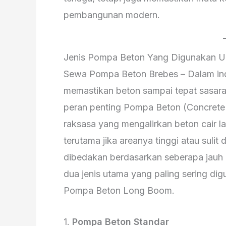
pembangunan modern.
Jenis Pompa Beton Yang Digunakan U
Sewa Pompa Beton Brebes – Dalam ind
memastikan beton sampai tepat sasaran
peran penting Pompa Beton (Concrete P
raksasa yang mengalirkan beton cair la
terutama jika areanya tinggi atau sulit
dibedakan berdasarkan seberapa jauh (
dua jenis utama yang paling sering d
Pompa Beton Long Boom.
1.
Pompa Beton Standar