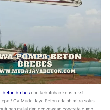
 beton brebes
dan kebutuhan konstruksi
 tepat! CV Muda Jaya Beton adalah mitra solusi
ebutuhan mulai dari penyewaan concrete pump