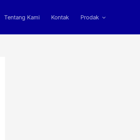
Tentang Kami
Kontak
Prodak