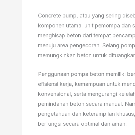
Concrete pump, atau yang sering diseb
komponen utama: unit pemompa dan s
menghisap beton dari tempat pencam
menuju area pengecoran. Selang pompa
memungkinkan beton untuk dituangkan s
Penggunaan pompa beton memiliki ber
efisiensi kerja, kemampuan untuk menca
konvensional, serta mengurangi kelela
pemindahan beton secara manual. Na
pengetahuan dan keterampilan khusus, 
berfungsi secara optimal dan aman.