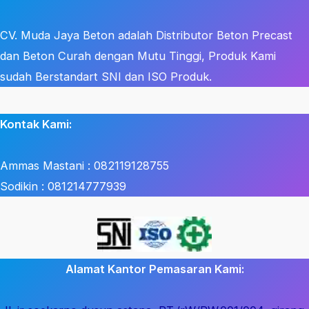
CV. Muda Jaya Beton adalah Distributor Beton Precast
dan Beton Curah dengan Mutu Tinggi, Produk Kami
sudah Berstandart SNI dan ISO Produk.
Kontak Kami:
Ammas Mastani : 082119128755
Sodikin : 081214777939
Alamat Kantor Pemasaran Kami: