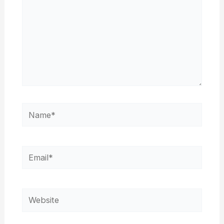
Name*
Email*
Website