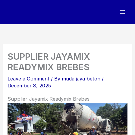
Skip
to
content
SUPPLIER JAYAMIX
READYMIX BREBES
Leave a Comment
/ By
muda jaya beton
/
December 8, 2025
Supplier Jayamix Readymix Brebes