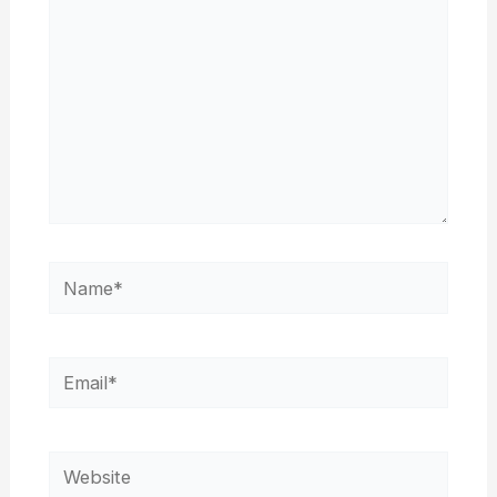
Name*
Email*
Website