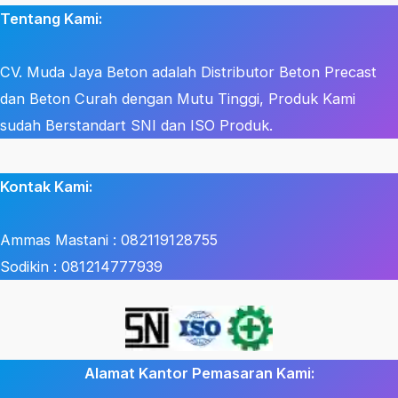
Tentang Kami:
CV. Muda Jaya Beton adalah Distributor Beton Precast
dan Beton Curah dengan Mutu Tinggi, Produk Kami
sudah Berstandart SNI dan ISO Produk.
Kontak Kami:
Ammas Mastani : 082119128755
Sodikin : 081214777939
Alamat Kantor Pemasaran Kami: