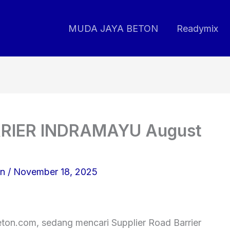
MUDA JAYA BETON
Readymix
RIER INDRAMAYU August
on
/
November 18, 2025
ton.com, sedang mencari Supplier Road Barrier