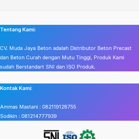
Tentang Kami:
CV. Muda Jaya Beton adalah Distributor Beton Precast
dan Beton Curah dengan Mutu Tinggi, Produk Kami
sudah Berstandart SNI dan ISO Produk.
Kontak Kami:
Ammas Mastani : 082119128755
Sodikin : 081214777939