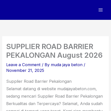
Skip
to
content
SUPPLIER ROAD BARRIER
PEKALONGAN August 2026
Leave a Comment
/ By
muda jaya beton
/
November 21, 2025
Supplier Road Barrier Pekalongan
Selamat datang di website mudajayabeton.com,
sedang mencari Supplier Road Barrier Pekalongan
Berkualitas dan Terpercaya? Selamat, Anda sudah
sampai di tempat yang tepat. Kami siap membantu