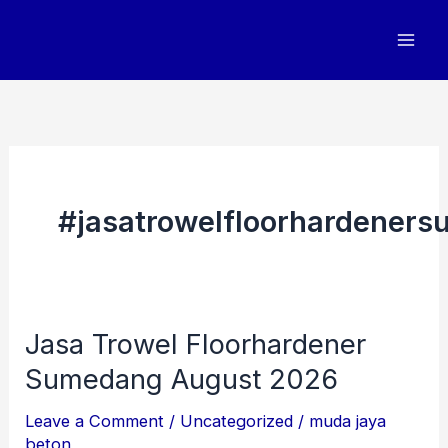
Skip
to
content
#jasatrowelfloorhardener
Jasa Trowel Floorhardener
Jasa
Trowel
Sumedang August 2026
Floorhardener
Leave a Comment
/
Uncategorized
/
muda jaya
Sumedang
beton