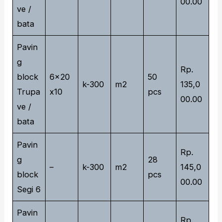
00.00
ve /
bata
Pavin
g
Rp.
block
6x20
50
k-300
m2
135,0
Trupa
x10
pcs
00.00
ve /
bata
Pavin
Rp.
g
28
–
k-300
m2
145,0
block
pcs
00.00
Segi 6
Pavin
Rp.