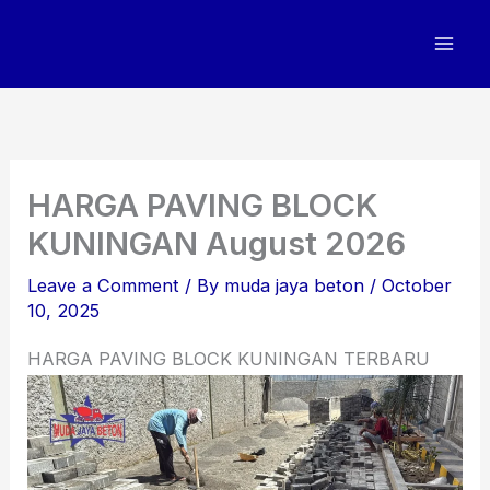
Skip
to
content
HARGA PAVING BLOCK
KUNINGAN August 2026
Leave a Comment
/ By
muda jaya beton
/
October
10, 2025
HARGA PAVING BLOCK KUNINGAN TERBARU