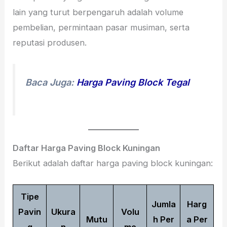
lain yang turut berpengaruh adalah volume
pembelian, permintaan pasar musiman, serta
reputasi produsen.
Baca Juga:
Harga Paving Block Tegal
Daftar Harga Paving Block Kuningan
Berikut adalah daftar harga paving block kuningan:
Tipe
Jumla
Harg
Pavin
Ukura
Volu
Mutu
h Per
a Per
g
n
me