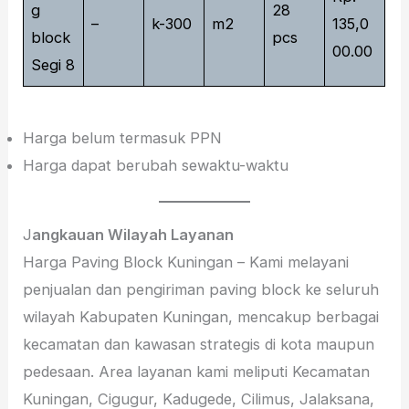
g
28
–
k-300
m2
135,0
block
pcs
00.00
Segi 8
Harga belum termasuk PPN
Harga dapat berubah sewaktu-waktu
J
angkauan Wilayah Layanan
Harga Paving Block Kuningan – Kami melayani
penjualan dan pengiriman paving block ke seluruh
wilayah Kabupaten Kuningan, mencakup berbagai
kecamatan dan kawasan strategis di kota maupun
pedesaan. Area layanan kami meliputi Kecamatan
Kuningan, Cigugur, Kadugede, Cilimus, Jalaksana,