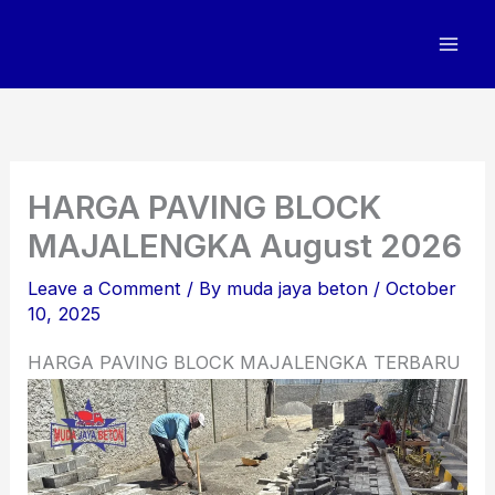
Skip
to
content
HARGA PAVING BLOCK
MAJALENGKA August 2026
Leave a Comment
/ By
muda jaya beton
/
October
10, 2025
HARGA PAVING BLOCK MAJALENGKA TERBARU