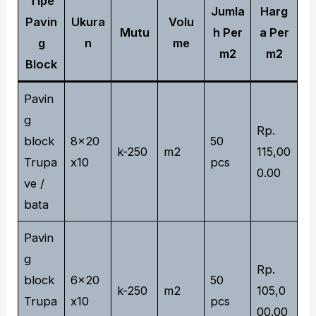
Tipe
Jumla
Harg
Pavin
Ukura
Volu
Mutu
h Per
a Per
g
n
me
m2
m2
Block
Pavin
g
Rp.
block
8x20
50
k-250
m2
115,00
Trupa
x10
pcs
0.00
ve /
bata
Pavin
g
Rp.
block
6x20
50
k-250
m2
105,0
Trupa
x10
pcs
00.00