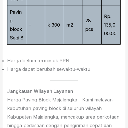
Pavin
Rp.
g
28
–
k-300
m2
135,0
block
pcs
00.00
Segi 8
Harga belum termasuk PPN
Harga dapat berubah sewaktu-waktu
J
angkauan Wilayah Layanan
Harga Paving Block Majalengka – Kami melayani
kebutuhan paving block di seluruh wilayah
Kabupaten Majalengka, mencakup area perkotaan
hingga pedesaan dengan pengiriman cepat dan