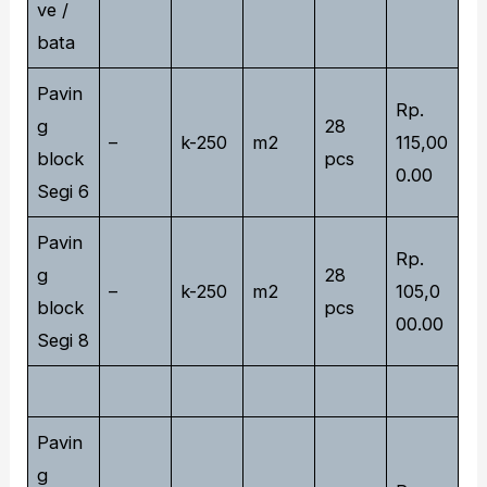
ve /
bata
Pavin
Rp.
g
28
–
k-250
m2
115,00
block
pcs
0.00
Segi 6
Pavin
Rp.
g
28
–
k-250
m2
105,0
block
pcs
00.00
Segi 8
Pavin
g