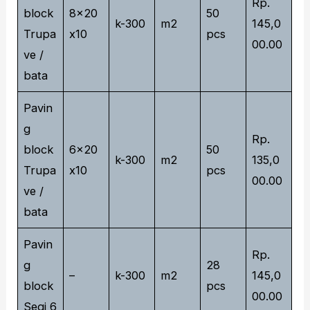
Rp.
block
8x20
50
k-300
m2
145,0
Trupa
x10
pcs
00.00
ve /
bata
Pavin
g
Rp.
block
6x20
50
k-300
m2
135,0
Trupa
x10
pcs
00.00
ve /
bata
Pavin
Rp.
g
28
–
k-300
m2
145,0
block
pcs
00.00
Segi 6